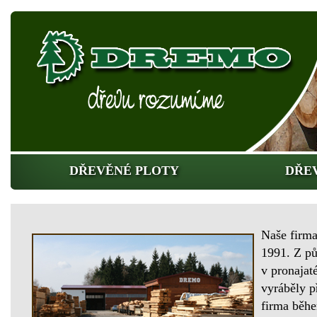
DŘEVĚNÉ PLOTY
DŘE
Naše firma
1991. Z p
v pronajat
vyráběly p
firma během