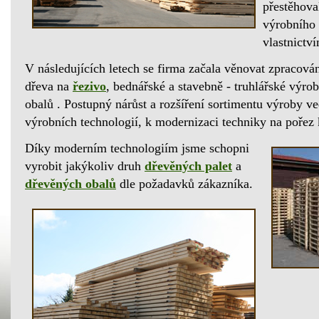
přestěhov
výrobního 
vlastnictv
V následujících letech se firma začala věnovat zpracová
dřeva na
řezivo
, bednářské a stavebně - truhlářské výro
obalů . Postupný nárůst a rozšíření sortimentu výroby 
výrobních technologií, k modernizaci techniky na pořez 
Díky moderním technologiím jsme schopni
vyrobit jakýkoliv druh
dřevěných palet
a
dřevěných obalů
dle požadavků zákazníka.