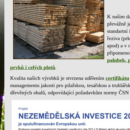
K našim da
převážně j
standartní
řeziva (prk
apod) a v 
připomeno
palubek, 
prvků i celých plotů
.
Kvalita našich výrobků je stvrzena udělením
certifikátu
managementu jakosti pro pilařskou, tesařskou a truhlář
dřevěných obalů, odpovídající požadavkům normy ČSN